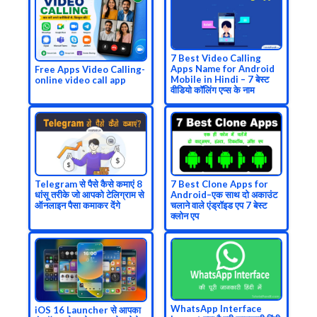
7 Best Video Calling
Apps Name for Android
Free Apps Video Calling-
Mobile in Hindi – 7 बेस्ट
online video call app
वीडियो कॉलिंग एप्स के नाम
Telegram से पैसे कैसे कमाएं 8
7 Best Clone Apps for
धांसू तरीके जो आपको टेलिग्राम से
Android–एक साथ दो अकाउंट
ऑनलाइन पैसा कमाकर देंगे
चलाने वाले एंड्रॉइड एप 7 बेस्ट
क्लोन एप
WhatsApp Interface
iOS 16 Launcher से आपका