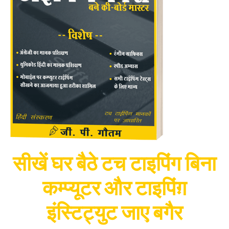
सीखें घर बैठे टच टाइपिंग बिना
कम्प्यूटर और टाइपिंग़
इंस्टिट्युट जाए बगैर