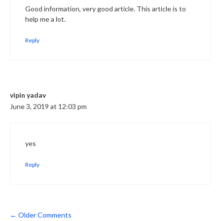
Good information, very good article. This article is to
help me a lot.
Reply
vipin yadav
June 3, 2019 at 12:03 pm
yes
Reply
Comment
← Older Comments