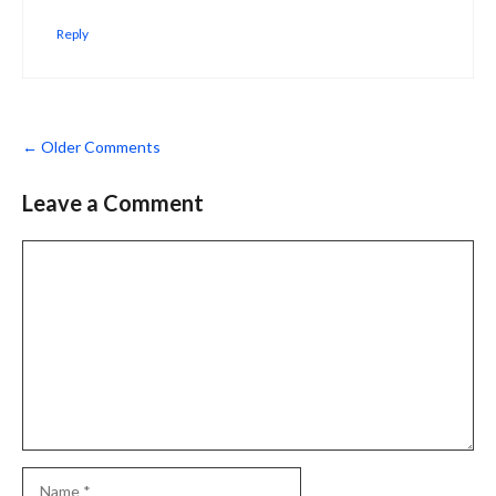
Reply
Comment
← Older Comments
navigation
Leave a Comment
Comment
Name